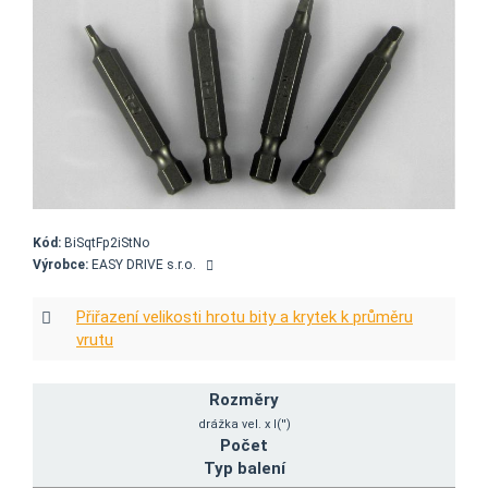
Kód:
BiSqtFp2iStNo
Výrobce:
EASY DRIVE s.r.o.
Přiřazení velikosti hrotu bity a krytek k průměru
vrutu
Rozměry
drážka vel. x l('')
Počet
Typ balení