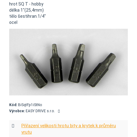
hrot SQ T - hobby
délka 1"(25,4mm)
tělo šestihran.1/4"
ocel
Kód:
BiSqtFp1iStNo
Výrobce:
EASY DRIVE s.r.o.
Přiřazení velikosti hrotu bity a krytek k průměru
vrutu