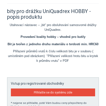
bity pro drážku UniQuadrex HOBBY -
popis produktu
Utahovací nástavec – „bit“ pro obsluhování samosvorné drážky
UniQuadrex.
Provedení kvality hobby – vhodné pro kutily
Bit je tvořen z jednoho druhu materiálu o tvrdosti min. HRC60
Přiřazení průměrů vrutů k číslu velikosti bitu je v souboru (
umístěném pod obrázkem) "Přiřazení velikosti hrotu bitu a krytek
k průměru vrutu" v PDF
Vstup pro registrované obchodníky
Přihlašte se do systému zde
* nejprve se přihlašte, poté Vám budou ceny přepočteny do