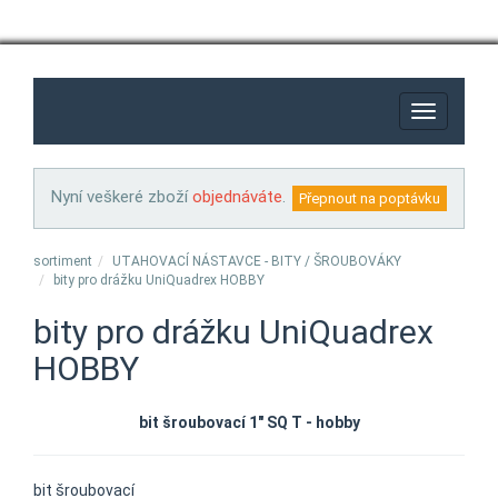
Toggle
navigation
Nyní veškeré zboží
objednáváte
.
sortiment
UTAHOVACÍ NÁSTAVCE - BITY / ŠROUBOVÁKY
bity pro drážku UniQuadrex HOBBY
bity pro drážku UniQuadrex
HOBBY
bit šroubovací 1" SQ T - hobby
bit šroubovací