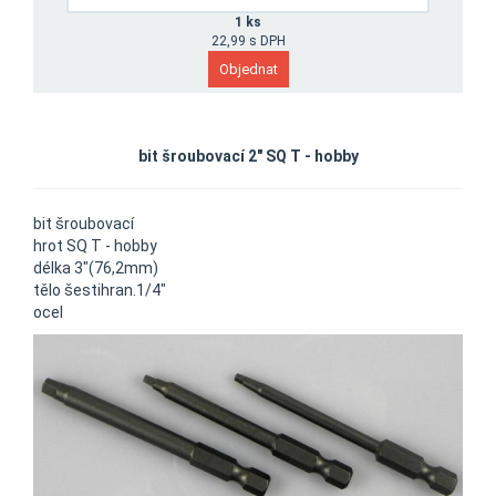
1 ks
22,99 s DPH
bit šroubovací 2" SQ T - hobby
bit šroubovací
hrot SQ T - hobby
délka 3"(76,2mm)
tělo šestihran.1/4"
ocel