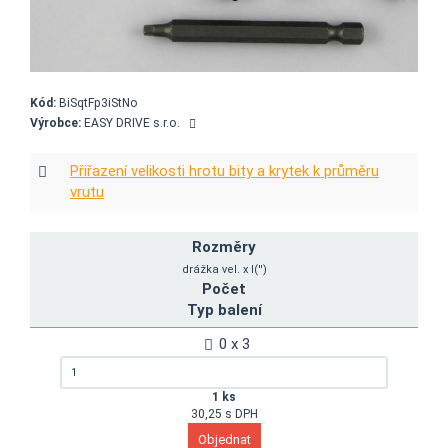
Kód:
BiSqtFp3iStNo
Výrobce:
EASY DRIVE s.r.o.
Přiřazení velikosti hrotu bity a krytek k průměru
vrutu
Rozměry
drážka vel. x l('')
Počet
Typ balení
0 x 3
1 ks
30,25 s DPH