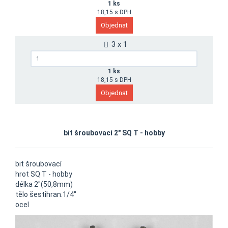
1 ks
18,15 s DPH
3 x 1
1 ks
18,15 s DPH
bit šroubovací 2" SQ T - hobby
bit šroubovací
hrot SQ T - hobby
délka 2"(50,8mm)
tělo šestihran.1/4"
ocel