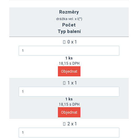
Rozměry
drážka vel. x l('')
Počet
Typ balení
0 x 1
1 ks
18,15 s DPH
1 x 1
1 ks
18,15 s DPH
2 x 1