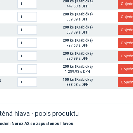
200 ks (Krabička)
5
447,53 s DPH
200 ks (Krabička)
0
539,39 s DPH
200 ks (Krabička)
0
658,89 s DPH
200 ks (Krabička)
0
797,63 s DPH
200 ks (Krabička)
0
990,99 s DPH
200 ks (Krabička)
0
1 289,93 s DPH
100 ks (Krabička)
0
888,58 s DPH
těná hlava - popis produktu
vedení Nerez A2 se zapuštěnou hlavou
.