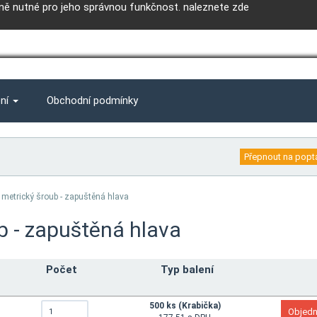
ě nutné pro jeho správnou funkčnost.
naleznete zde
ení
Obchodní podmínky
 metrický šroub - zapuštěná hlava
b - zapuštěná hlava
Počet
Typ balení
500 ks (Krabička)
6