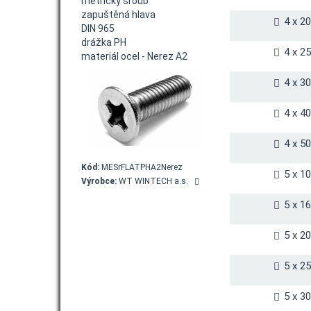
metrický šroub
zapuštěná hlava
4 x 2
DIN 965
drážka PH
4 x 2
materiál ocel - Nerez A2
4 x 3
4 x 4
4 x 5
Kód:
MESrFLATPHA2Nerez
5 x 1
Výrobce:
WT WINTECH a.s.
5 x 1
5 x 2
5 x 2
5 x 3