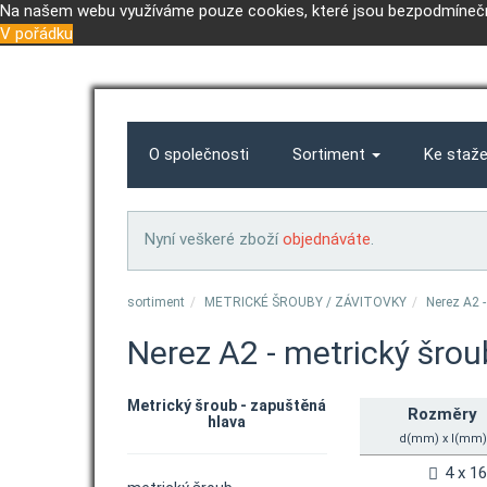
Na našem webu využíváme pouze cookies, které jsou bezpodmínečn
V pořádku
O společnosti
Sortiment
Ke staž
Nyní veškeré zboží
objednáváte
.
sortiment
METRICKÉ ŠROUBY / ZÁVITOVKY
Nerez A2 -
Nerez A2 - metrický šrou
Metrický šroub - zapuštěná
Rozměry
hlava
d(mm) x l(mm)
4 x 1