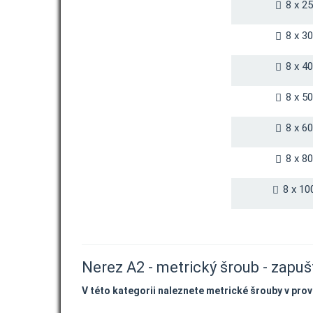
8 x 2
8 x 3
8 x 4
8 x 5
8 x 6
8 x 8
8 x 10
Nerez A2 - metrický šroub - zapuš
V této kategorii naleznete metrické šrouby v pro