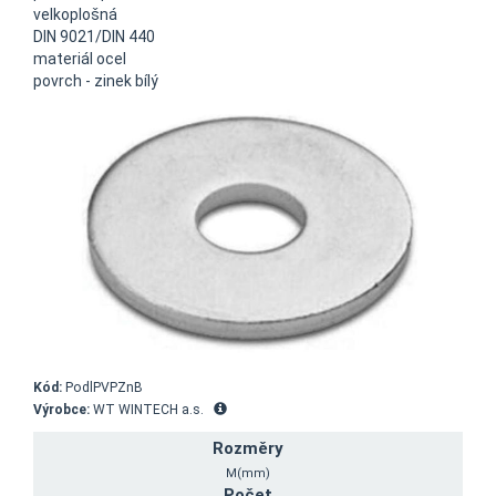
velkoplošná
DIN 9021/DIN 440
materiál ocel
povrch - zinek bílý
Kód:
PodlPVPZnB
Výrobce:
WT WINTECH a.s.
Rozměry
M(mm)
Počet